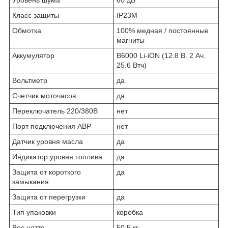
Уровень шума
60 дБ
Класс защиты
IP23M
Обмотка
100% медная / постоянные
магниты
Аккумулятор
B6000 Li-iON (12.8 В. 2 Ач.
25.6 Втч)
Вольтметр
да
Счетчик моточасов
да
Переключатель 220/380В
нет
Порт подключения АВР
нет
Датчик уровня масла
да
Индикатор уровня топлива
да
Защита от короткого
да
замыкания
Защита от перегрузки
да
Тип упаковки
коробка
Вес нетто
50.5 кг