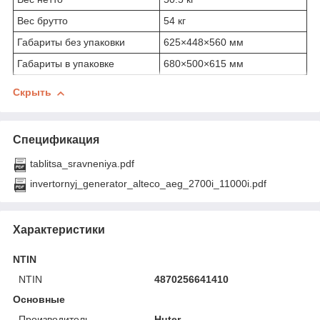
Вес брутто
54 кг
Габариты без упаковки
625×448×560 мм
Габариты в упаковке
680×500×615 мм
Скрыть
Спецификация
tablitsa_sravneniya.pdf
invertornyj_generator_alteco_aeg_2700i_11000i.pdf
Характеристики
NTIN
NTIN
4870256641410
Основные
Производитель
Huter