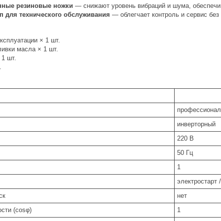
нные резиновые ножки
— снижают уровень вибраций и шума, обеспечив
п для технического обслуживания
— облегчает контроль и сервис без 
ксплуатации × 1 шт.
ивки масла × 1 шт.
1 шт.
.
профессиона
инверторный
220 В
50 Гц
1
электростарт 
ск
нет
сти (cosφ)
1