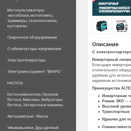
Мотокультиваторы
-мотоблоки, мотопомпы,
триммеры, газонокосилки,
кусторезы
Сварочное оборудование
Описание
Стабилизаторы напряжения
С электростартер
Инверторный генер
Электрогенераторы
Благодаря инверторн
отопительного оборуд
Электроинструмент "ВИХРЬ"
удобным для использ
надежным источником
НАСОСЫ
Преимущества ALT
Бетоносмесители, Прогрев
Инверторная т
бетона, Миксеры, Вибраторы
Режим ЭКО
— с
бетона, Затирочные машины
Высокий урове
Транспортные 
Автошампуни - Масла
Идеален для 
Совместимость
Умывальники, Душ дачный