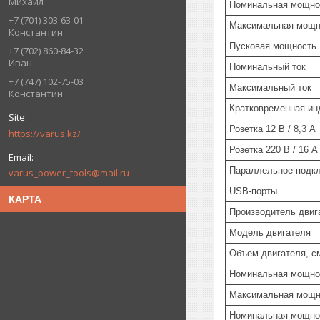
Михаил
Номинальная мощно
+7 (701) 303-63-01
Максимальная мощн
Константин
Пусковая мощность
+7 (702) 860-84-32
Иван
Номинальный ток
+7 (747) 102-75-03
Максимальный ток
Константин
Кратковременная ин
Розетка 12 В / 8,3 А
https://varus.kz/
Розетка 220 В / 16 А
Параллельное подк
varus_power_tools@mail.ru
USB-порты
КАРТА
Производитель двиг
Модель двигателя
Объем двигателя, с
Номинальная мощно
Максимальная мощн
Номинальная мощно