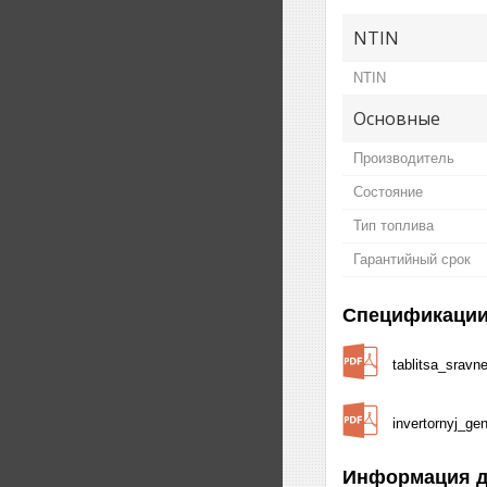
NTIN
NTIN
Основные
Производитель
Состояние
Тип топлива
Гарантийный срок
Спецификаци
tablitsa_sravn
invertornyj_ge
Информация д