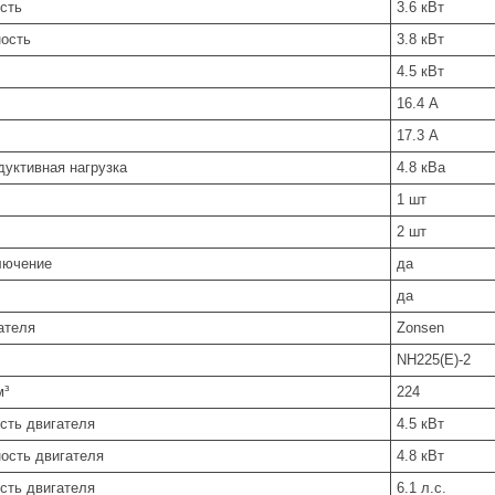
сть
3.6 кВт
ость
3.8 кВт
4.5 кВт
16.4 А
17.3 А
дуктивная нагрузка
4.8 кВа
1 шт
2 шт
лючение
да
да
ателя
Zonsen
NH225(E)-2
м³
224
сть двигателя
4.5 кВт
ость двигателя
4.8 кВт
сть двигателя
6.1 л.с.