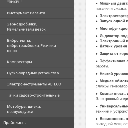
"ВИХРЬ"
Мощный двига
питания и смазки.
Инструмент Ресанта
Электростарте
Запуск одной 
Зернодробилки,
Многофункцио
Измельчители веток
Индикатор под
Виброплиты,
Электронный и
вибротрамбовки, Резчики
Датчик уровня
швов
Защита от кор
Эффективная 
Компрессоры
работы.
Пуско-зарядные устройства
Низкий уровен
Медная обмотк
Электроинструменты ALTECO
службы генератор
Компактность 
Тачки садово-строительные
Электронный инди
Мотобуры, шнеки,
Универсальны
воздуходувки
техники и устройс
Возможность 
Прайс-листы
выходной мощнос