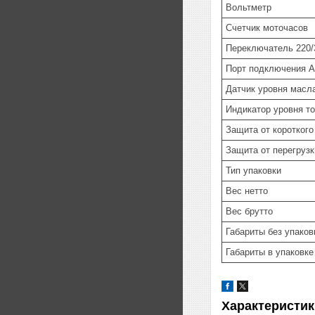
Вольтметр
Счетчик моточасов
Переключатель 220/
Порт подключения 
Датчик уровня масл
Индикатор уровня т
Защита от коротког
Защита от перегрузк
Тип упаковки
Вес нетто
Вес брутто
Габариты без упаков
Габариты в упаковке
Характеристик