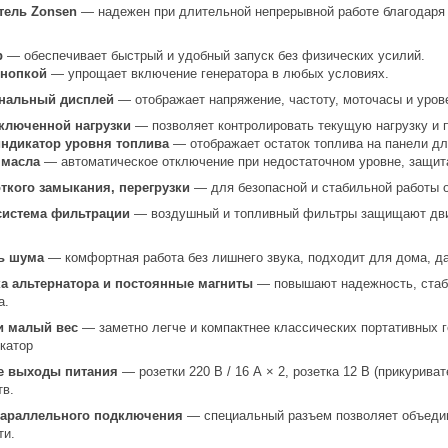
тель Zonsen
— надежен при длительной непрерывной работе благодаря
р
— обеспечивает быстрый и удобный запуск без физических усилий.
кнопкой
— упрощает включение генератора в любых условиях.
нальный дисплей
— отображает напряжение, частоту, моточасы и уров
ключенной нагрузки
— позволяет контролировать текущую нагрузку и 
ндикатор уровня топлива
— отображает остаток топлива на панели дл
 масла
— автоматическое отключение при недостаточном уровне, защита
откого замыкания, перегрузки
— для безопасной и стабильной работы 
система фильтрации
— воздушный и топливный фильтры защищают двига
ь шума
— комфортная работа без лишнего звука, подходит для дома, да
а альтернатора и постоянные магниты
— повышают надежность, стаби
а.
и малый вес
— заметно легче и компактнее классических портативных г
катор
е выходы питания
— розетки 220 В / 16 А × 2, розетка 12 В (прикурив
тв.
параллельного подключения
— специальный разъем позволяет объеди
ти.