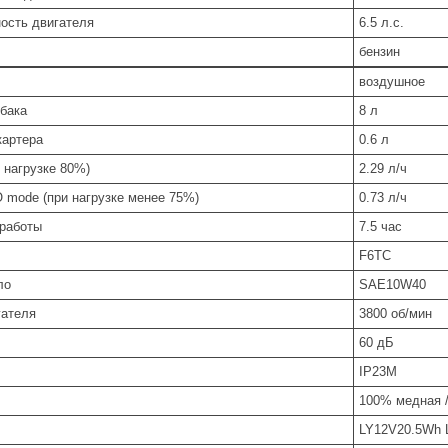
ость двигателя
6.5 л.с.
бензин
воздушное
 бака
8 л
картера
0.6 л
 нагрузке 80%)
2.29 л/ч
 mode (при нагрузке менее 75%)
0.73 л/ч
работы
7.5 час
F6TC
ло
SAE10W40
гателя
3800 об/мин
60 дБ
IP23M
100% медная /
LY12V20.5Wh Li