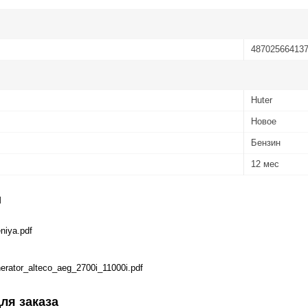
48702566413
Huter
Новое
Бензин
12 мес
и
eniya.pdf
nerator_alteco_aeg_2700i_11000i.pdf
ля заказа