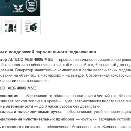
ом и поддержкой параллельного подключения
атор ALTECO AEG 4800i MSE
— профессиональное и современное решен
ой технологии он обеспечивает чистый и ровный ток, безопасный для по
ования. Генератор значительно компактнее и легче классических моделе
ования на объектах, в мастерских и на выезде. Современная конструкц
 энергии нового поколения.
ECO AEG 4800i MSE
ехнология
— обеспечивает стабильное напряжение и чистый ток, безопа
нижает расход топлива и уровень шума, автоматически подстраивая обо
нь автономности
— до 8 часов работы без дозаправки.
колеса и телескопическая ручка
— обеспечивают удобное перемещение
подключения чувствительных приборов
— ноутбуки, зарядные устройс
 с газовыми котлами
— обеспечивает безопасное и стабильное питани