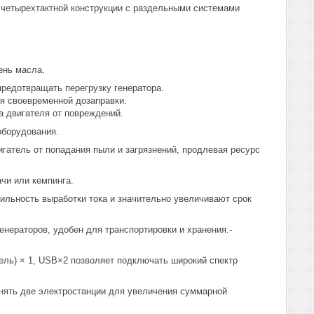
 четырехтактной конструкции с раздельными системами
ень масла.
предотвращать перегрузку генератора.
я своевременной дозаправки.
 двигателя от повреждений.
оборудования.
тель от попадания пыли и загрязнений, продлевая ресурс
чи или кемпинга.
льность выработки тока и значительно увеличивают срок
енераторов, удобен для транспортировки и хранения.-
атель) × 1, USB×2 позволяет подключать широкий спектр
нять две электростанции для увеличения суммарной