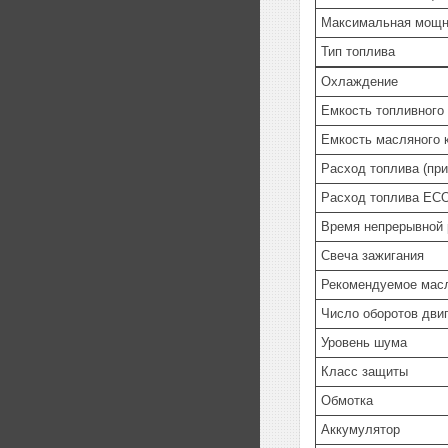
Максимальная мощн
Тип топлива
Охлаждение
Емкость топливного
Емкость масляного 
Расход топлива (при
Расход топлива ECO
Время непрерывной 
Свеча зажигания
Рекомендуемое мас
Число оборотов дви
Уровень шума
Класс защиты
Обмотка
Аккумулятор