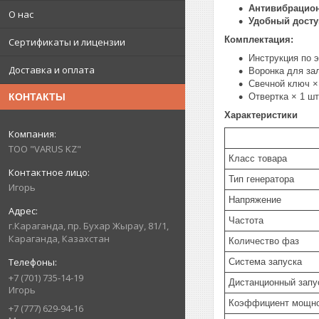
Антивибрацио
О нас
Удобный досту
Комплектация:
Сертификаты и лицензии
Инструкция по э
Доставка и оплата
Воронка для зал
Свечной ключ × 
Отвертка × 1 шт
КОНТАКТЫ
Характеристики
ТОО "VARUS KZ"
Класс товара
Тип генератора
Игорь
Напряжение
Частота
г.Караганда, пр. Бухар Жырау, 81/1,
Караганда, Казахстан
Количество фаз
Система запуска
+7 (701) 735-14-19
Дистанционный запу
Игорь
Коэффициент мощно
+7 (777) 629-94-16