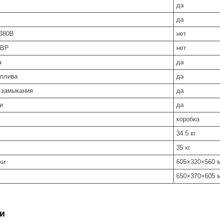
да
да
380В
нет
АВР
нет
а
да
оплива
да
о замыкания
да
и
да
коробка
34.5 кг
35 кг
ки
605×320×560 
650×370×605 
и