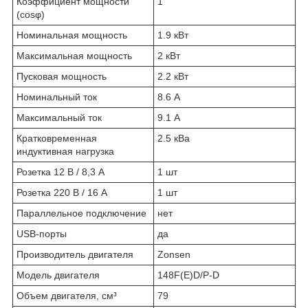
Коэффициент мощности
1
(cosφ)
Номинальная мощность
1.9 кВт
Максимальная мощность
2 кВт
Пусковая мощность
2.2 кВт
Номинальный ток
8.6 А
Максимальный ток
9.1 А
Кратковременная
2.5 кВа
индуктивная нагрузка
Розетка 12 В / 8,3 А
1 шт
Розетка 220 В / 16 А
1 шт
Параллельное подключение
нет
USB-порты
да
Производитель двигателя
Zonsen
Модель двигателя
148F(E)D/P-D
Объем двигателя, см³
79