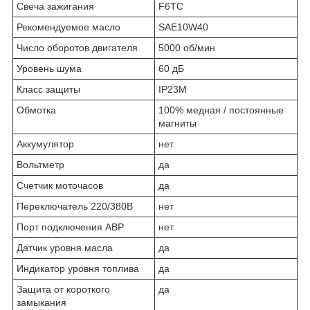
Свеча зажигания
F6TC
Рекомендуемое масло
SAE10W40
Число оборотов двигателя
5000 об/мин
Уровень шума
60 дБ
Класс защиты
IP23M
Обмотка
100% медная / постоянные
магниты
Аккумулятор
нет
Вольтметр
да
Счетчик моточасов
да
Переключатель 220/380В
нет
Порт подключения АВР
нет
Датчик уровня масла
да
Индикатор уровня топлива
да
Защита от короткого
да
замыкания