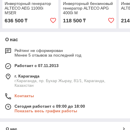
Инверторный генератор
Инверторный бензиновый
Инве
ALTECO AEG 11000i
генератор ALTECO APG
ALT
MSER
4000i M
636 500
118 500
214
₸
₸
О нас
Рейтинг не сформирован
Менее 5 отзывов за последний год
Работает с 07.11.2013
г. Караганда
г.Караганда, пр. Бухар Жырау, 81/1, Караганда,
Казахстан
Контакты
Сегодня работает с 09:00 до 18:00
Показать весь график работы
О нас