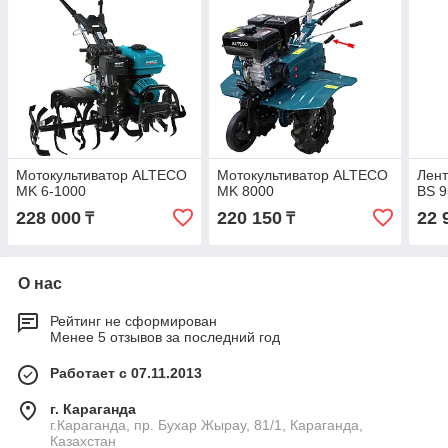
Мотокультиватор ALTECO
Мотокультиватор ALTECO
Лен
MK 6-1000
MK 8000
BS 
228 000
220 150
22 
₸
₸
О нас
Рейтинг не сформирован
Менее 5 отзывов за последний год
Работает с 07.11.2013
г. Караганда
г.Караганда, пр. Бухар Жырау, 81/1, Караганда,
Казахстан