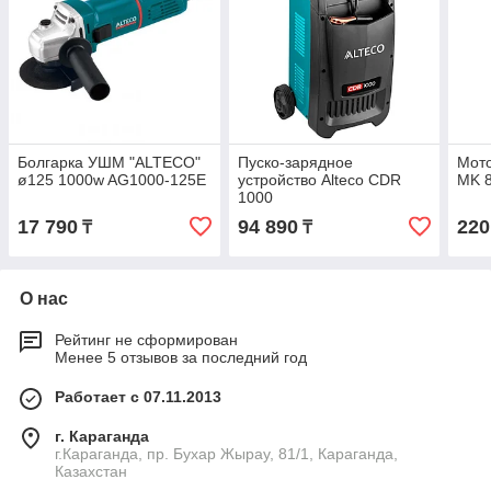
Болгарка УШМ "ALTECO"
Пуско-зарядное
Мот
ø125 1000w AG1000-125E
устройство Alteco CDR
MK 
1000
17 790
94 890
220
₸
₸
О нас
Рейтинг не сформирован
Менее 5 отзывов за последний год
Работает с 07.11.2013
г. Караганда
г.Караганда, пр. Бухар Жырау, 81/1, Караганда,
Казахстан