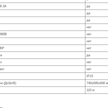
/8.3А
да
да
да
нет
380В
нет
нет
АВР
нет
ка
да
ух
нет
ект
нет
IP23
вки (ДхШхВ)
740x695x600 
110 кг