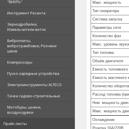
"ВИХРЬ"
Макс. мощность
Тип генератора
Инструмент Ресанта
Система запуска
Зернодробилки,
Параметры сети
Измельчители веток
Количество фаз
Виброплиты,
Макс. уровень звуко
вибротрамбовки, Резчики
швов
Тип топлива
Объём двигателя
Компрессоры
Емкость топливного
Пуско-зарядные устройства
Емкость масляного 
Электроинструменты ALTECO
Количество оборото
Расход топлива (при
Тачки садово-строительные
Ном. мощность двиг
Мотобуры, шнеки,
Макс. мощность дви
воздуходувки
Охлаждение
Прайс-листы
Розетка 16А/220В