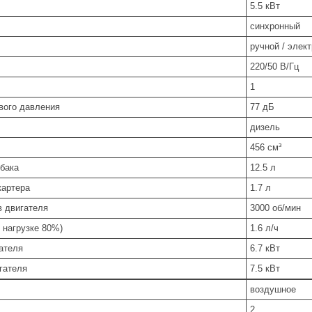
5.5 кВт
синхронный
ручной / элек
220/50 В/Гц
1
вого давления
77 дБ
дизель
456 см³
 бака
12.5 л
картера
1.7 л
в двигателя
3000 об/мин
 нагрузке 80%)
1.6 л/ч
ателя
6.7 кВт
гателя
7.5 кВт
воздушное
2