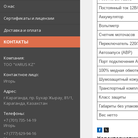
О нас
Постоянный ток 12В
Аккумулятор
Сертификаты и лицензии
Вольтметр
Доставка и оплата
Счетчик моточасов
КОНТАКТЫ
Переключатель 220/
Автозапуск (АВР)
Порт подключения 
ТОО "VARUS KZ"
100% медная обмот
Шумозащитный кож
Игорь
Транспортный компл
Класс защиты
г.Караганда, пр. Бухар Жырау, 81/1,
Караганда, Казахстан
Габариты без упако
Вес нетто
+7 (701) 735-14-19
Игорь
+7 (777) 629-94-16