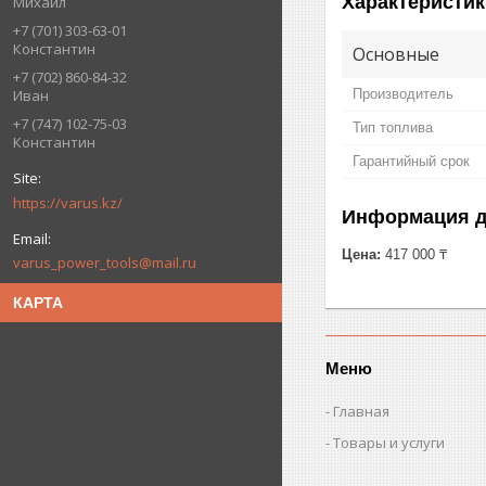
Характеристик
Михаил
+7 (701) 303-63-01
Константин
Основные
+7 (702) 860-84-32
Производитель
Иван
+7 (747) 102-75-03
Тип топлива
Константин
Гарантийный срок
https://varus.kz/
Информация д
Цена:
417 000 ₸
varus_power_tools@mail.ru
КАРТА
Меню
Главная
Товары и услуги