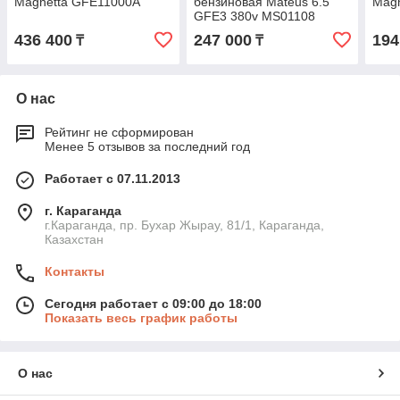
Magnetta GFE11000A
бензиновая Mateus 6.5
Mag
GFE3 380v MS01108
436 400
247 000
194
₸
₸
О нас
Рейтинг не сформирован
Менее 5 отзывов за последний год
Работает с 07.11.2013
г. Караганда
г.Караганда, пр. Бухар Жырау, 81/1, Караганда,
Казахстан
Контакты
Сегодня работает с 09:00 до 18:00
Показать весь график работы
О нас