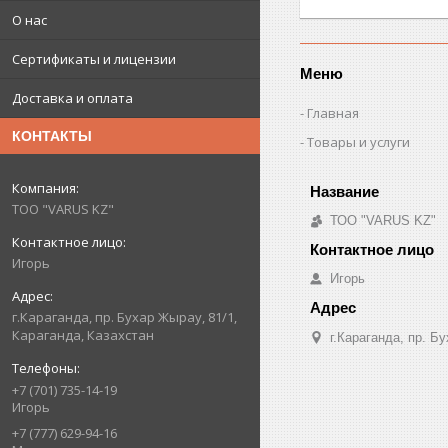
О нас
Сертификаты и лицензии
Меню
Доставка и оплата
Главная
КОНТАКТЫ
Товары и услуги
ТОО "VARUS KZ"
ТОО "VARUS KZ"
Игорь
Игорь
г.Караганда, пр. Бухар Жырау, 81/1,
Караганда, Казахстан
г.Караганда, пр. Б
+7 (701) 735-14-19
Игорь
+7 (777) 629-94-16