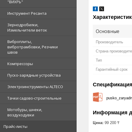
"ВИХРЬ"
Инструмент Ресанта
Характеристик
Зернодробилки,
Измельчители веток
Основные
Виброплиты,
Производитель
вибротрамбовки, Резчики
Страна производит
швов
Тип
Компрессоры
Гарантийный срок
Пуско-зарядные устройства
Спецификаци
Электроинструменты ALTECO
Тачки садово-строительные
pusko_zaryadn
Мотобуры, шнеки,
Информация д
воздуходувки
Цена:
99 200 ₸
Прайс-листы