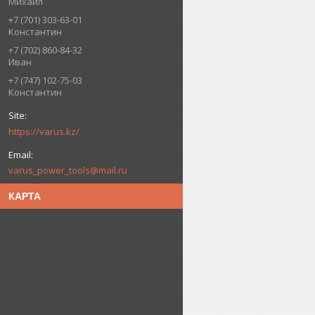
Михаил
+7 (701) 303-63-01
Константин
+7 (702) 860-84-32
Иван
+7 (747) 102-75-03
Константин
https://varus.kz/
varus_power_tools@mail.ru
КАРТА