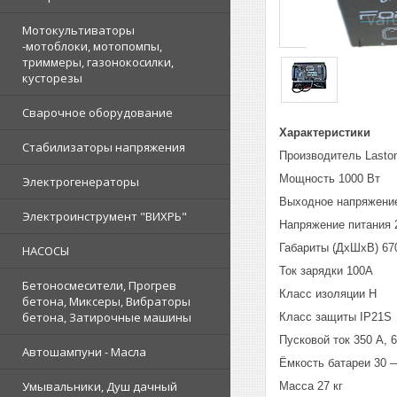
Мотокультиваторы
-мотоблоки, мотопомпы,
триммеры, газонокосилки,
кусторезы
Сварочное оборудование
Характеристики
Стабилизаторы напряжения
Производитель Laston
Мощность 1000 Вт
Электрогенераторы
Выходное напряжение
Электроинструмент "ВИХРЬ"
Напряжение питания 
Габариты (ДхШхВ) 67
НАСОСЫ
Ток зарядки 100А
Бетоносмесители, Прогрев
Класс изоляции H
бетона, Миксеры, Вибраторы
бетона, Затирочные машины
Класс защиты IP21S
Пусковой ток 350 А, 
Автошампуни - Масла
Ёмкость батареи 30 
Умывальники, Душ дачный
Масса 27 кг