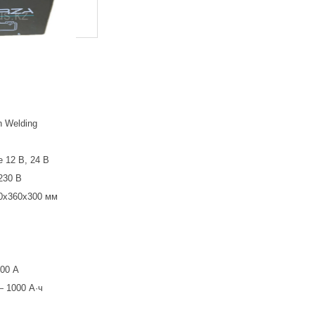
 Welding
 12 В, 24 В
230 В
0х360х300 мм
600 А
— 1000 А·ч