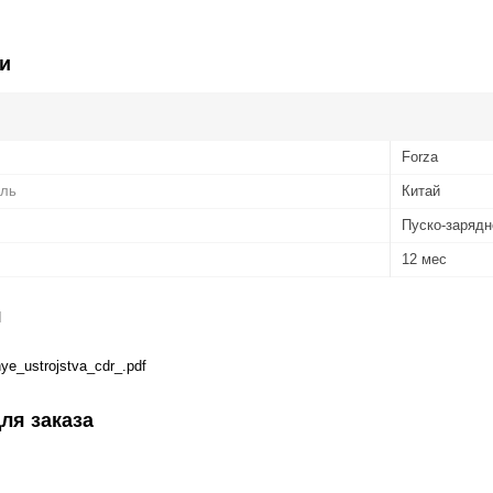
и
Forza
ель
Китай
Пуско-зарядн
12 мес
я
ye_ustrojstva_cdr_.pdf
ля заказа