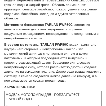
подачи, перекачивания и перемешивания больших объемов
грязной воды и жидкой грязи . Область применения:
ирригация, сельское хозяйство, пожаротушение, осушение
водоемов, бассейнов, колодцев и других затопленных
объектов.
Мотопомпа бензиновая TARLAN FWP80C
состоит из
четырехтактного двигателя внутреннего сгорания с
воздушным охлаждением, непосредственно соединенным с
центробежным насосом.
В состав мотопомпы TARLAN FWP80C
входит двигатель
внутреннего сгорания и центробежный насос - это
металлический цилиндр с лопастным винтом и двумя
патрубками, к которым подсоединяются выпускной и
напорно-всасывающий шланг. Вращение винта создает
центробежную силу, которая разгоняет жидкость и создает
давление на выходном клапане. Далее вода выдавливается в
систему, в камере создается низкое давление (вакуум), и в
нее засасывается свежая порция воды.
ХАРАКТЕРИСТИКИ
МОДЕЛЬ МОТОПОМПЫ ДЛЯ
FORZA FWP80T
ГРЯЗНОЙ ВОДЫ