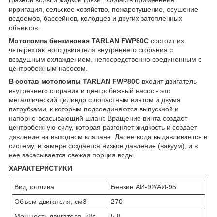
ирригация, сельское хозяйство, пожаротушение, осушение
водоемов, бассейнов, колодцев и других затопленных
объектов.
Мотопомпа бензиновая TARLAN FWP80C
состоит из
четырехтактного двигателя внутреннего сгорания с
воздушным охлаждением, непосредственно соединенным с
центробежным насосом.
В состав мотопомпы TARLAN FWP80C
входит двигатель
внутреннего сгорания и центробежный насос - это
металлический цилиндр с лопастным винтом и двумя
патрубками, к которым подсоединяются выпускной и
напорно-всасывающий шланг. Вращение винта создает
центробежную силу, которая разгоняет жидкость и создает
давление на выходном клапане. Далее вода выдавливается в
систему, в камере создается низкое давление (вакуум), и в
нее засасывается свежая порция воды.
ХАРАКТЕРИСТИКИ
Вид топлива
Бензин АИ-92/АИ-95
Объем двигателя, см3
270
Мощность двигателя, кВт
5,8