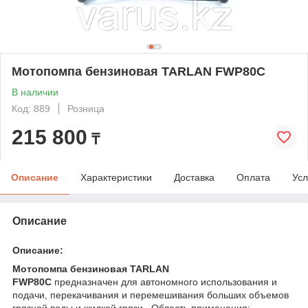
Мотопомпа бензиновая TARLAN FWP80C
В наличии
Код: 889
Розница
215 800
₸
Описание
Характеристики
Доставка
Оплата
Усл
Описание
Описание:
Мотопомпа бензиновая TARLAN
FWP80C
предназначен для автономного использования и
подачи, перекачивания и перемешивания больших объемов
грязной воды и жидкой грязи . Область применения: