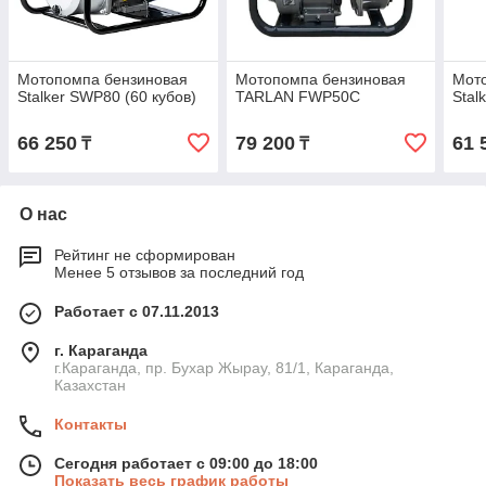
Мотопомпа бензиновая
Мотопомпа бензиновая
Мот
Stalker SWP80 (60 кубов)
TARLAN FWP50C
Stal
66 250
79 200
61 
₸
₸
О нас
Рейтинг не сформирован
Менее 5 отзывов за последний год
Работает с 07.11.2013
г. Караганда
г.Караганда, пр. Бухар Жырау, 81/1, Караганда,
Казахстан
Контакты
Сегодня работает с 09:00 до 18:00
Показать весь график работы