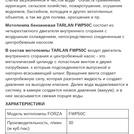
ирригация, сельское хозяйство, пожаротушение, осушение
водоемов, бассейнов, колодцев и других затопленных
объектов, а так же для полива, оросшения и пр.
Мотопомпа бензиновая TARLAN FWP50C
состоит из
четырехтактного двигателя внутреннего сгорания с
воздушным охлаждением, непосредственно соединенным с
центробежным насосом.
В состав мотопомпы TARLAN FWP50C
входит двигатель
внутреннего сгорания и центробежный насос - это
металлический цилиндр с лопастным винтом и двумя
патрубками, к которым подсоединяются выпускной и
напорно-всасывающий шланг. Вращение винта создает
центробежную силу, которая разгоняет жидкость и создает
давление на выходном клапане. Далее вода выдавливается в
систему, в камере создается низкое давление (вакуум), и в
нее засасывается свежая порция воды.
ХАРАКТЕРИСТИКИ
Модель мотопомпы FORZA
FWP50C
Производительность, л/мин
30
(м куб./час)