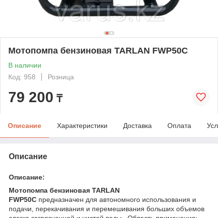
Мотопомпа бензиновая TARLAN FWP50C
В наличии
Код: 958
Розница
79 200
₸
Описание
Характеристики
Доставка
Оплата
Усл
Описание
Описание:
Мотопомпа бензиновая TARLAN
FWP50C
предназначен для автономного использования и
подачи, перекачивания и перемешивания больших объемов
слегка загрязненной и чистой воды . Область применения: