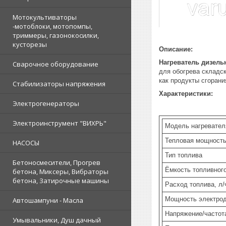
Мотокультиваторы
-мотоблоки, мотопомпы,
триммеры, газонокосилки,
кусторезы
Описание:
Нагреватель дизел
Сварочное оборудование
для обогрева складс
как продукты сгоран
Стабилизаторы напряжения
Характеристики:
Электрогенераторы
Электроинструмент "ВИХРЬ"
Модель нагревате
Тепловая мощность
НАСОСЫ
Тип топлива
Бетоносмесители, Прогрев
Ёмкость топливного
бетона, Миксеры, Вибраторы
бетона, Затирочные машины
Расход топлива, л/
Мощность электрод
Автошампуни - Масла
Напряжение/частота
Умывальники, Душ дачный