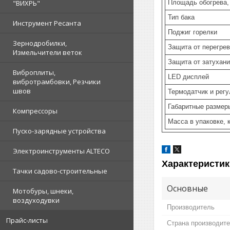
Площадь обогрева,
"ВИХРЬ"
Тип бака
Инструмент Ресанта
Поджиг горелки
Зернодробилки,
Защита от перегре
Измельчители веток
Защита от затухан
Виброплиты,
LED дисплей
вибротрамбовки, Резчики
швов
Термодатчик и рег
Габаритные размер
Компрессоры
Масса в упаковке, к
Пуско-зарядные устройства
Электроинструменты ALTECO
Характеристик
Тачки садово-строительные
Основные
Мотобуры, шнеки,
воздуходувки
Производитель
Прайс-листы
Страна производит