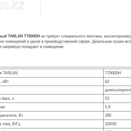
ьный TARLAN T7000DH
не требует специального монтажа, высокопроизв
ких помещений и цехов в производственной сфере. Дизельные пушки исп
ия напрямую попадают в помещение
ля TARLAN
T7000DH
, кВт
62
дизель/кероси
 бака, л
53
час
5,9
вигателя, Вт
280
 тока, В/Гц
220/50