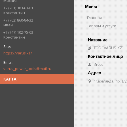
Михаил
Меню
+7 (701) 303-63-01
Константин
Главная
+7 (702) 860-84-32
Иван
Товары и услуги
+7 (747) 102-75-03
Константин
ТОО "VARUS KZ"
https://varus.kz/
Игорь
varus_power_tools@mail.ru
КАРТА
г.Караганда, пр. Б