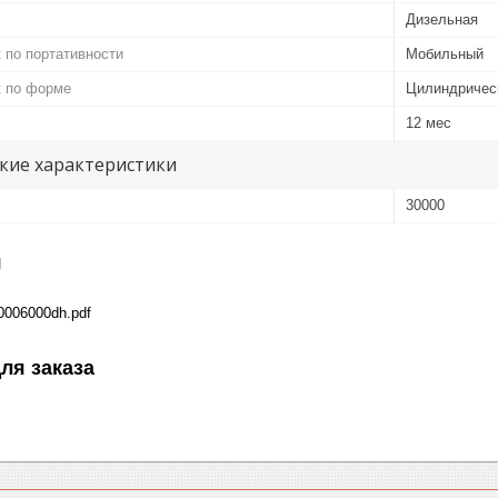
Дизельная
 по портативности
Мобильный
к по форме
Цилиндричес
12 мес
кие характеристики
30000
я
0006000dh.pdf
ля заказа