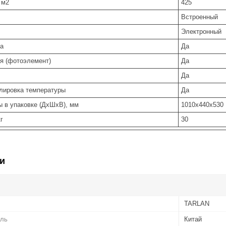
 м2
425
Встроенный
Электронный
ва
Да
ия (фотоэлемент)
Да
Да
улировка температуры
Да
ы в упаковке (ДхШхВ), мм
1010x440x530
г
30
и
TARLAN
ель
Китай