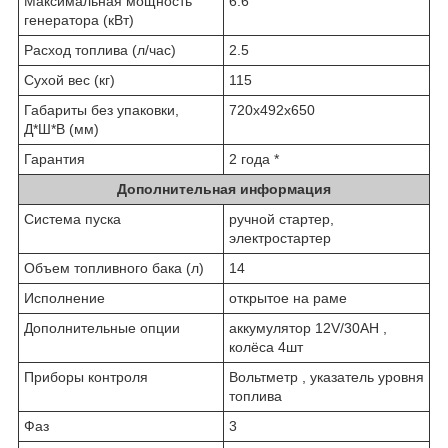
Максимальная мощность
6.6
генератора (кВт)
Расход топлива (л/час)
2.5
Сухой вес (кг)
115
Габариты без упаковки,
720х492х650
Д*Ш*В (мм)
Гарантия
2 года *
Дополнительная информация
Система пуска
ручной стартер,
электростартер
Объем топливного бака (л)
14
Исполнение
открытое на раме
Дополнительные опции
аккумулятор 12V/30AH ,
колёса 4шт
Приборы контроля
Вольтметр , указатель уровня
топлива
Фаз
3