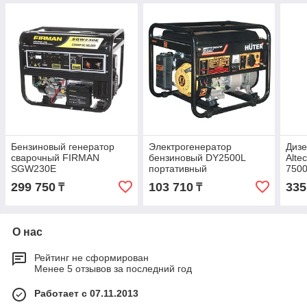
Бензиновый генератор
Электрогенератор
Дизе
сварочный FIRMAN
бензиновый DY2500L
Alte
SGW230E
портативный
750
299 750
103 710
335
₸
₸
О нас
Рейтинг не сформирован
Менее 5 отзывов за последний год
Работает с 07.11.2013