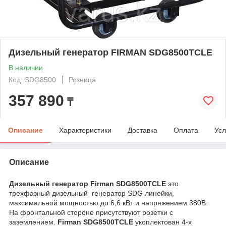
Дизельный генератор FIRMAN SDG8500TCLE
В наличии
Код: SDG8500
Розница
357 890
₸
Описание
Характеристики
Доставка
Оплата
Усл
Описание
Дизельный генератор Firman SDG8500ТCLE
это
трехфазный дизельный генератор SDG линейки,
максимальной мощностью до 6,6 кВт и напряжением 380В.
На фронтальной стороне присутствуют розетки с
заземлением.
Firman SDG8500ТCLE
укоплектован 4-х