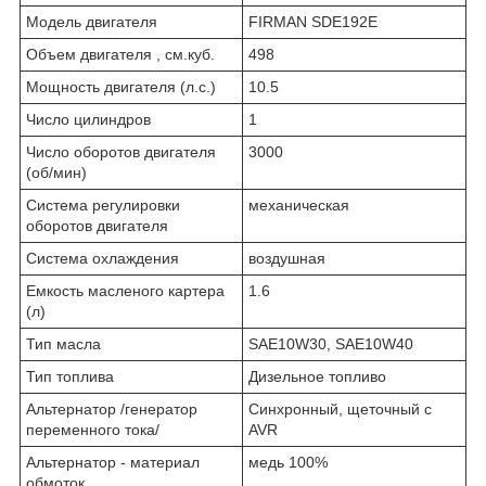
Модель двигателя
FIRMAN SDE192E
Объем двигателя , см.куб.
498
Мощность двигателя (л.с.)
10.5
Число цилиндров
1
Число оборотов двигателя
3000
(об/мин)
Система регулировки
механическая
оборотов двигателя
Система охлаждения
воздушная
Емкость масленого картера
1.6
(л)
Тип масла
SAE10W30, SAE10W40
Тип топлива
Дизельное топливо
Альтернатор /генератор
Синхронный, щеточный с
переменного тока/
AVR
Альтернатор - материал
медь 100%
обмоток