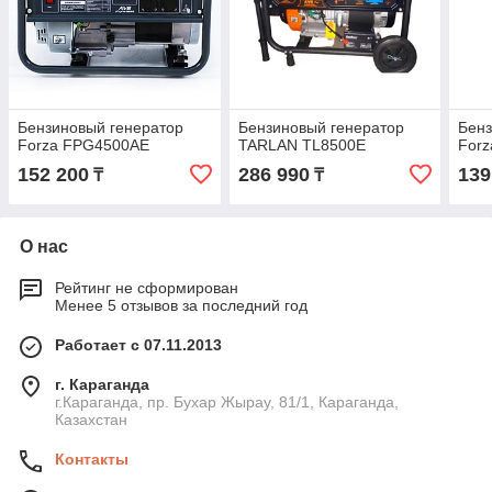
Бензиновый генератор
Бензиновый генератор
Бенз
Forza FPG4500AE
TARLAN TL8500E
For
152 200
286 990
139
₸
₸
О нас
Рейтинг не сформирован
Менее 5 отзывов за последний год
Работает с 07.11.2013
г. Караганда
г.Караганда, пр. Бухар Жырау, 81/1, Караганда,
Казахстан
Контакты