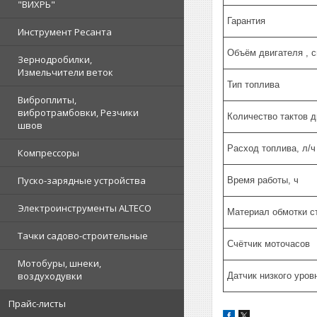
"ВИХРЬ"
Гарантия
Инструмент Ресанта
Объём двигателя , с
Зернодробилки,
Измельчители веток
Тип топлива
Виброплиты,
вибротрамбовки, Резчики
Количество тактов д
швов
Расход топлива, л/ч
Компрессоры
Пуско-зарядные устройства
Время работы, ч
Электроинструменты ALTECO
Материал обмотки с
Тачки садово-строительные
Счётчик моточасов
Мотобуры, шнеки,
воздуходувки
Датчик низкого уров
Прайс-листы