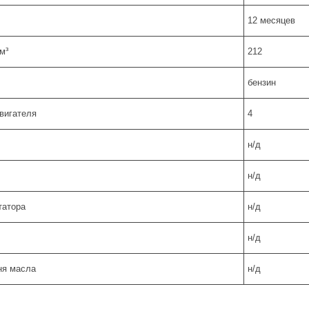
12 месяцев
м³
212
бензин
вигателя
4
н/д
н/д
татора
н/д
н/д
ня масла
н/д