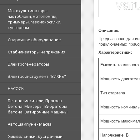
Мотокультиваторы
-мотоблоки, мотопомпы,
триммеры, газонокосилки,
кусторезы
Описание:
Предназначен для ис
Сварочное оборудование
подключаемых прибор
Стабилизаторы напряжения
Характеристики:
Электрогенераторы
Емкость топливного 
Электроинструмент "ВИХРЬ"
Мощность двигателя
НАСОСЫ
Тип стартера
Бетоносмесители, Прогрев
бетона, Миксеры, Вибраторы
Мощность номинальн
бетона, Затирочные машины
Мощность максималь
Автошампуни - Масла
Напряжение, В
Умывальники, Душ дачный