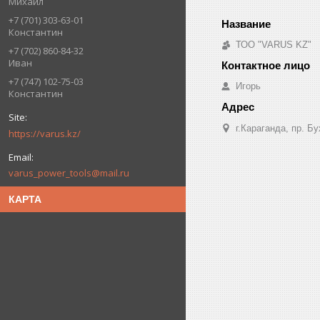
Михаил
+7 (701) 303-63-01
Константин
ТОО "VARUS KZ"
+7 (702) 860-84-32
Иван
+7 (747) 102-75-03
Игорь
Константин
г.Караганда, пр. Б
https://varus.kz/
varus_power_tools@mail.ru
КАРТА