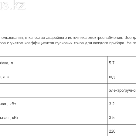
пользования, в качестве аварийного источника электроснабжения. Всег
ов с учетом коэффициентов пусковых токов для каждого прибора. Не по
бака, л
5.7
, л.с
н/д
электро/ручно
ая , кВт
3.2
ная , кВт
3.5
220