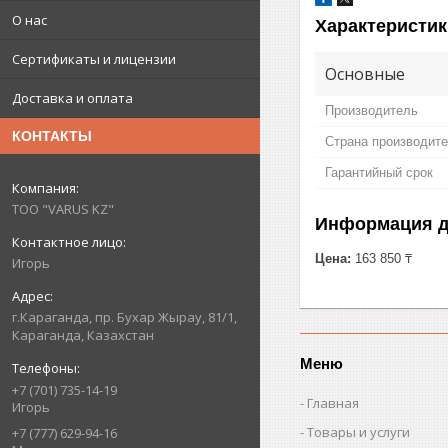
О нас
Характеристик
Сертификаты и лицензии
Основные
Доставка и оплата
Производитель
КОНТАКТЫ
Страна производит
Гарантийный срок
ТОО "VARUS KZ"
Информация д
Цена:
163 850 ₸
Игорь
г.Караганда, пр. Бухар Жырау, 81/1,
Караганда, Казахстан
Меню
+7 (701) 735-14-19
Главная
Игорь
Товары и услуги
+7 (777) 629-94-16