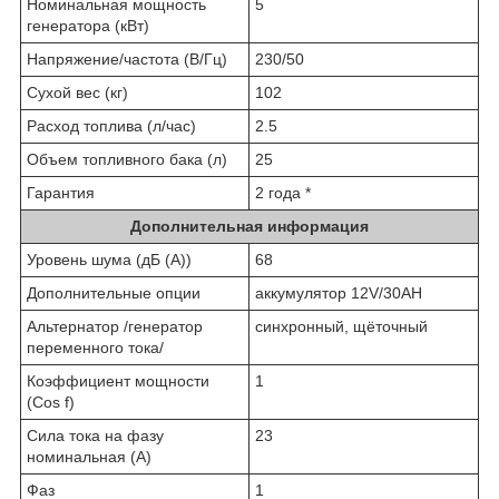
Номинальная мощность
5
генератора (кВт)
Напряжение/частота (В/Гц)
230/50
Сухой вес (кг)
102
Расход топлива (л/час)
2.5
Объем топливного бака (л)
25
Гарантия
2 года *
Дополнительная информация
Уровень шума (дБ (А))
68
Дополнительные опции
аккумулятор 12V/30AH
Альтернатор /генератор
синхронный, щёточный
переменного тока/
Коэффициент мощности
1
(Cos f)
Сила тока на фазу
23
номинальная (А)
Фаз
1