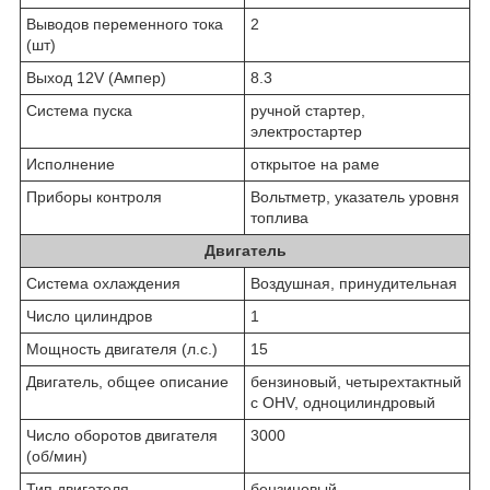
Выводов переменного тока
2
(шт)
Выход 12V (Ампер)
8.3
Система пуска
ручной стартер,
электростартер
Исполнение
открытое на раме
Приборы контроля
Вольтметр, указатель уровня
топлива
Двигатель
Система охлаждения
Воздушная, принудительная
Число цилиндров
1
Мощность двигателя (л.с.)
15
Двигатель, общее описание
бензиновый, четырехтактный
с OHV, одноцилиндровый
Число оборотов двигателя
3000
(об/мин)
Тип двигателя
бензиновый