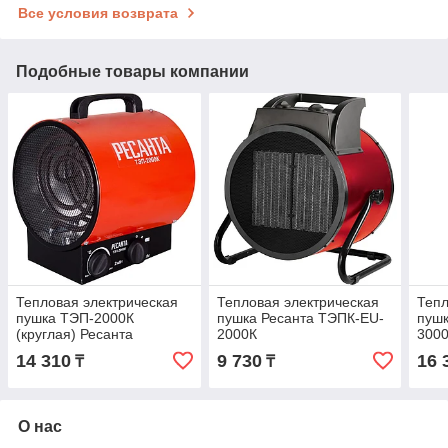
Все условия возврата
Подобные товары компании
Тепловая электрическая
Тепловая электрическая
Тепл
пушка ТЭП-2000К
пушка Ресанта ТЭПК-EU-
пушк
(круглая) Ресанта
2000К
300
14 310
9 730
16 
₸
₸
О нас