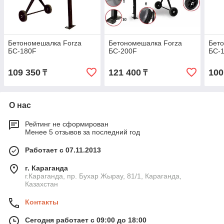
Бетономешалка Forza
Бетономешалка Forza
Бет
БС-180F
БС-200F
БС-
109 350
121 400
100
₸
₸
О нас
Рейтинг не сформирован
Менее 5 отзывов за последний год
Работает с 07.11.2013
г. Караганда
г.Караганда, пр. Бухар Жырау, 81/1, Караганда,
Казахстан
Контакты
Сегодня работает с 09:00 до 18:00