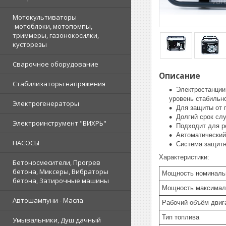
Мотокультиваторы
-мотоблоки, мотопомпы,
триммеры, газонокосилки,
кусторезы
Сварочное оборудование
Описание
Стабилизаторы напряжения
Электростанции
уровень стабильно
Электрогенераторы
Для защиты от 
Долгий срок сл
Электроинструмент "ВИХРЬ"
Подходит для ре
Автоматический
НАСОСЫ
Система защитн
Характеристики:
Бетоносмесители, Прогрев
бетона, Миксеры, Вибраторы
Мощность номинальн
бетона, Затирочные машины
Мощность максималь
Автошампуни - Масла
Рабочий объём двига
Тип топлива
Умывальники, Душ дачный