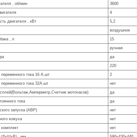
ателя , об/мин
3600
вигателя
4
ть двигателя , кВт
5,2
воздушное
бака , л
15
ручная
ра
да
220
 переменного тока 16 А,шт
2
 переменного тока 32А,шт
нет
плей(Вольтаж,Амперметр,Счетчик моточасов)
да
тоянного тока
да
ского запуска (АВР)
нет
ного кожуха
нет
 комплект
нет
 (ДхШхВ) , мм
590x430x440