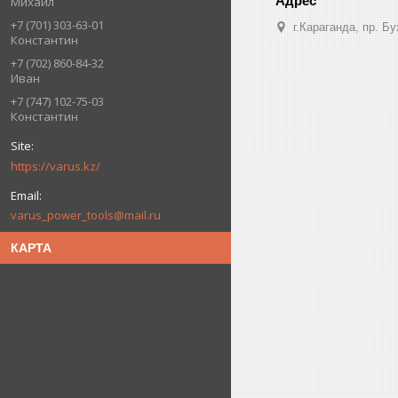
Михаил
+7 (701) 303-63-01
г.Караганда, пр. Б
Константин
+7 (702) 860-84-32
Иван
+7 (747) 102-75-03
Константин
https://varus.kz/
varus_power_tools@mail.ru
КАРТА