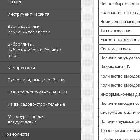
"ВИХРЬ"
Число оборотов двиг
Количество тактов д
Инструмент Ресанта
Номинальная мощнос
Зернодробилки,
Тип охлаждения
Измельчители веток
Емкость топливного 
Виброплиты,
Система запуска
вибротрамбовки, Резчики
швов
Наличие аккумулято
Напряжение , В
Компрессоры
Количество выходов
Пуско-зарядные устройства
Количество выходов
Электроинструменты ALTECO
Информационный дис
Наличие выхода пос
Тачки садово-строительные
Система автоматиче
Мотобуры, шнеки,
Наличие шумозащит
воздуходувки
Транспортировочный
Прайс-листы
Габаритные размеры