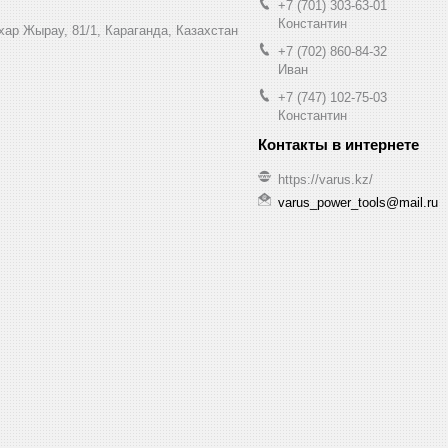
+7 (701) 303-63-01
Константин
ухар Жырау, 81/1, Караганда, Казахстан
+7 (702) 860-84-32
Иван
+7 (747) 102-75-03
Константин
https://varus.kz/
varus_power_tools@mail.ru