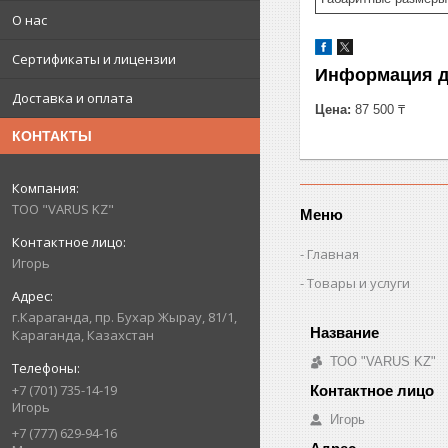
О нас
Сертификаты и лицензии
Информация д
Доставка и оплата
Цена:
87 500 ₸
КОНТАКТЫ
ТОО "VARUS KZ"
Меню
Главная
Игорь
Товары и услуги
г.Караганда, пр. Бухар Жырау, 81/1,
Караганда, Казахстан
ТОО "VARUS KZ"
+7 (701) 735-14-19
Игорь
Игорь
+7 (777) 629-94-16