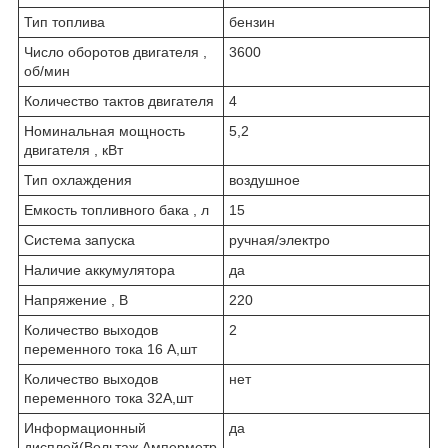
Тип топлива
бензин
Число оборотов двигателя ,
3600
об/мин
Количество тактов двигателя
4
Номинальная мощность
5,2
двигателя , кВт
Тип охлаждения
воздушное
Емкость топливного бака , л
15
Система запуска
ручная/электро
Наличие аккумулятора
да
Напряжение , В
220
Количество выходов
2
переменного тока 16 А,шт
Количество выходов
нет
переменного тока 32А,шт
Информационный
да
дисплей(Вольтаж,Амперметр