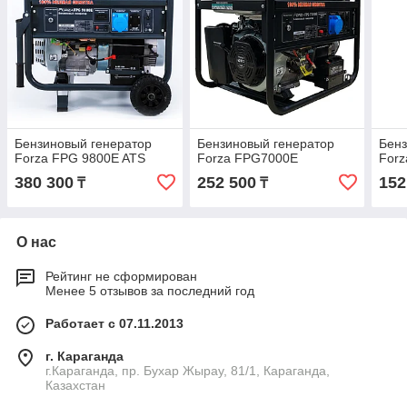
Бензиновый генератор
Бензиновый генератор
Бенз
Forza FPG 9800E ATS
Forza FPG7000E
For
380 300
252 500
152
₸
₸
О нас
Рейтинг не сформирован
Менее 5 отзывов за последний год
Работает с 07.11.2013
г. Караганда
г.Караганда, пр. Бухар Жырау, 81/1, Караганда,
Казахстан