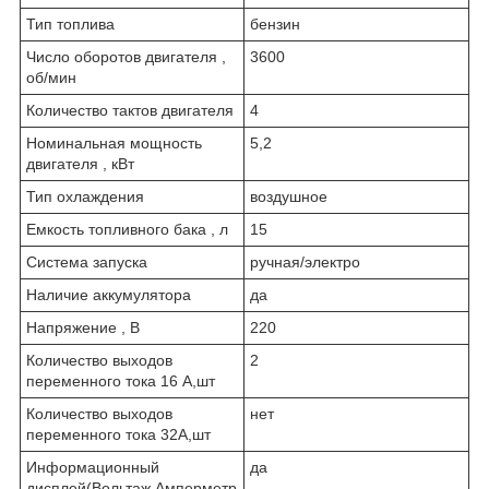
Тип топлива
бензин
Число оборотов двигателя ,
3600
об/мин
Количество тактов двигателя
4
Номинальная мощность
5,2
двигателя , кВт
Тип охлаждения
воздушное
Емкость топливного бака , л
15
Система запуска
ручная/электро
Наличие аккумулятора
да
Напряжение , В
220
Количество выходов
2
переменного тока 16 А,шт
Количество выходов
нет
переменного тока 32А,шт
Информационный
да
дисплей(Вольтаж,Амперметр