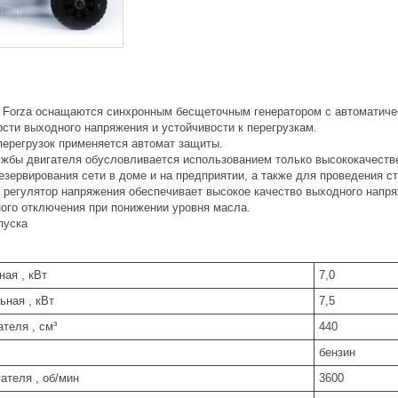
 Forza оснащаются синхронным беcщеточным генератором с автоматич
сти выходного напряжения и устойчивости к перегрузкам.
перегрузок применяется автомат защиты.
ужбы двигателя обусловливается использованием только высококачест
зервирования сети в доме и на предприятии, а также для проведения с
 регулятор напряжения обеспечивает высокое качество выходного напря
ого отключения при понижении уровня масла.
пуска
ая , кВт
7,0
ная , кВт
7,5
теля , см³
440
бензин
ателя , об/мин
3600