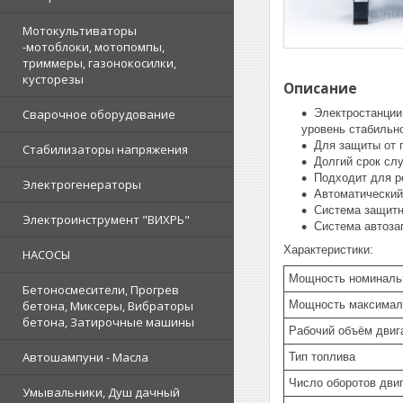
Мотокультиваторы
-мотоблоки, мотопомпы,
триммеры, газонокосилки,
кусторезы
Описание
Электростанции
Сварочное оборудование
уровень стабильно
Для защиты от 
Стабилизаторы напряжения
Долгий срок сл
Подходит для ре
Электрогенераторы
Автоматический
Система защитн
Электроинструмент "ВИХРЬ"
Система автоза
Характеристики:
НАСОСЫ
Мощность номинальн
Бетоносмесители, Прогрев
Мощность максималь
бетона, Миксеры, Вибраторы
бетона, Затирочные машины
Рабочий объём двига
Автошампуни - Масла
Тип топлива
Число оборотов двиг
Умывальники, Душ дачный