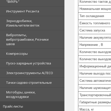
"ВИХРЬ"
Количество тактов д
Номинальная мощнос
Инструмент Ресанта
Тип охлаждения
Зернодробилки,
Емкость топливного 
Измельчители веток
Система запуска
Виброплиты,
Наличие аккумулято
вибротрамбовки, Резчики
швов
Напряжение , В
Количество выходов
Компрессоры
Количество выходов
Пуско-зарядные устройства
Информационный дис
Электроинструменты ALTECO
Наличие выхода пос
Система автоматиче
Тачки садово-строительные
Наличие шумозащит
Мотобуры, шнеки,
Транспортировочный
воздуходувки
Габаритные размеры
Прайс-листы
Масса, кг