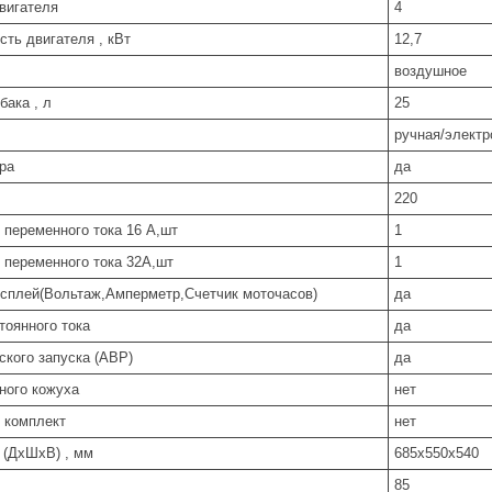
вигателя
4
ть двигателя , кВт
12,7
воздушное
бака , л
25
ручная/электр
ра
да
220
 переменного тока 16 А,шт
1
 переменного тока 32А,шт
1
плей(Вольтаж,Амперметр,Счетчик моточасов)
да
тоянного тока
да
ского запуска (АВР)
да
ного кожуха
нет
 комплект
нет
 (ДхШхВ) , мм
685х550х540
85