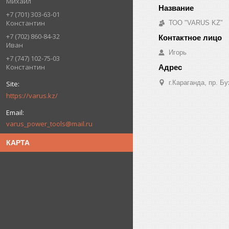
Михаил
+7 (701) 303-63-01
Константин
ТОО "VARUS KZ"
+7 (702) 860-84-32
Иван
Игорь
+7 (747) 102-75-03
Константин
г.Караганда, пр. Б
https://varus.kz/
varus_power_tools@mail.ru
КАРТА