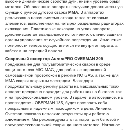
высокие динамические свойства дуги, низкий уровень брызг
металла. Обновленные аппараты получили дополнительную
функцию ручной дуговой сварки
ММА
. В аппаратах
реализована новая система отвода тепла от силовых
элементов, выполненная на четырёх раздельных радиаторах
охлаждения. Пластиковые накладки на углах аппарата,
дополнившие антивандальное исполнение, отлично защитят
органы управления от случайного повреждения. Изменение
полярности теперь осуществляется не внутри аппарата, а
кабелем на передней панели.
Сварочный инвертор AuroraPRO OVERMAN 205
предназначен для полуавтоматической сварки в среде
защитного газа MIG-MAG, для работы с порошковой
самозащитной проволокой в режиме NO GAS, а так же для
ММА сварки покрытым электрдом. Благодаря
продолжительному режиму работы на максимальных токах
аппарат прекрасно подходит для работы как на бытовом так
и на профессиональном уровне. В гараже, в автосервисе, на
производстве - ОВЕРМАН 185, будет проявлять себя
прекрасным и надежным помощником в деле. Линейка
Overman показала неплохие результаты при работе
с
алюминием
. Мы рекомендуем этот аппарат для бытовой и
полупрофессиональной сварки данного металла. Нагляное