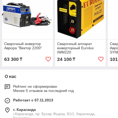
Сварочный инвертор
Сварочный аппарат
Сва
Аврора "Вектор 2200"
инверторный Eurolux
Авр
IWM220
SYN
63 300
24 100
101
₸
₸
О нас
Рейтинг не сформирован
Менее 5 отзывов за последний год
Работает с 07.11.2013
г. Караганда
г.Караганда, пр. Бухар Жырау, 81/1, Караганда,