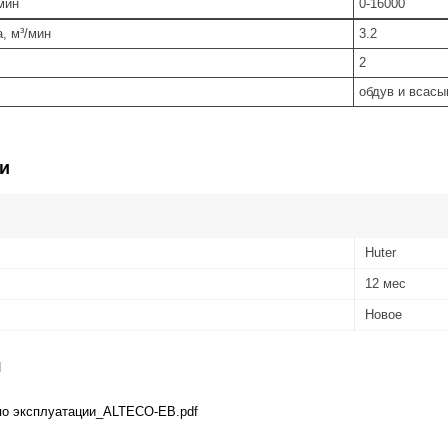
мин
0-16000
, м³/мин
3.2
2
обдув и всасы
и
Huter
12 мес
Новое
я
по эксплуатации_ALTECO-EB.pdf