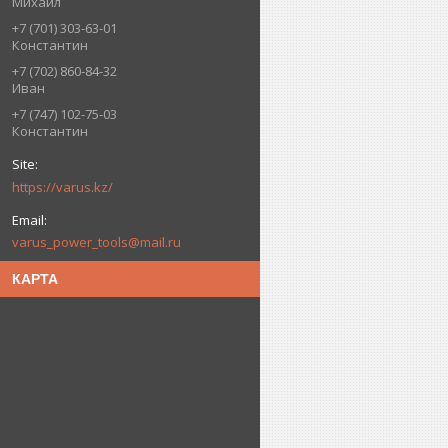
Михаил
+7 (701) 303-63-01
Константин
+7 (702) 860-84-32
Иван
+7 (747) 102-75-03
Константин
https://varus.kz/
varus_power_tools@mail.ru
КАРТА