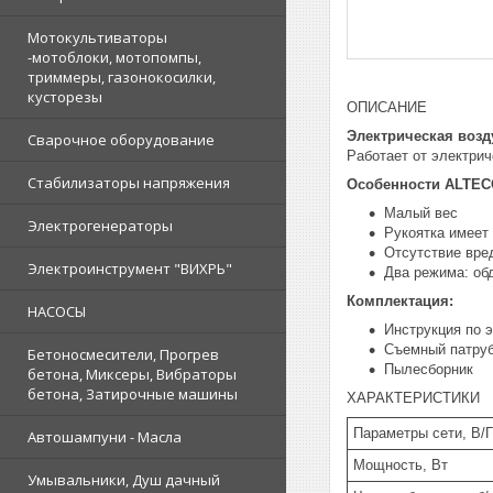
Мотокультиваторы
-мотоблоки, мотопомпы,
триммеры, газонокосилки,
кусторезы
ОПИСАНИЕ
Электрическая возд
Сварочное оборудование
Работает от электрич
Стабилизаторы напряжения
Особенности ALTE
Малый вес
Электрогенераторы
Рукоятка имеет
Отсутствие вре
Электроинструмент "ВИХРЬ"
Два режима: об
Комплектация:
НАСОСЫ
Инструкция по 
Съемный патру
Бетоносмесители, Прогрев
Пылесборник
бетона, Миксеры, Вибраторы
бетона, Затирочные машины
ХАРАКТЕРИСТИКИ
Параметры сети, В/
Автошампуни - Масла
Мощность, Вт
Умывальники, Душ дачный