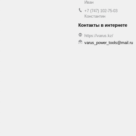
Иван
+7 (747) 102-75-03
Константин
https://varus.kz/
varus_power_tools@mail.ru