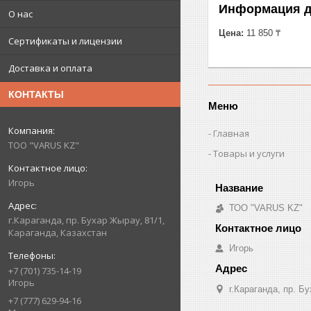
Информация д
О нас
Цена:
11 850 ₸
Сертификаты и лицензии
Доставка и оплата
КОНТАКТЫ
Меню
Главная
ТОО "VARUS KZ"
Товары и услуги
Игорь
ТОО "VARUS KZ"
г.Караганда, пр. Бухар Жырау, 81/1,
Караганда, Казахстан
Игорь
+7 (701) 735-14-19
Игорь
г.Караганда, пр. Б
+7 (777) 629-94-16