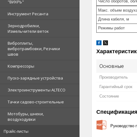
Число оборотов, об/
"ВИХРЬ"
Maкс. объем воздуха
Инструмент Ресанта
Длина кабеля, м
Зернодробилки,
Режимы работ
Измельчители веток
Виброплиты,
вибротрамбовки, Резчики
Характеристик
швов
Основные
Компрессоры
Производитель
Пуско-зарядные устройства
Гарантийный срок
Электроинструменты ALTECO
Состояние
Тачки садово-строительные
Спецификаци
Мотобуры, шнеки,
воздуходувки
Руководство 
Прайс-листы