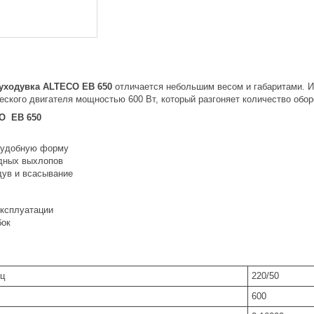
уходувка ALTECO EB 650
отличается небольшим весом и габаритами. 
еского двигателя мощностью 600 Вт, который разгоняет количество обор
CO EB 650
 удобную форму
дных выхлопов
дув и всасывание
эксплуатации
бок
Гц
220/50
600