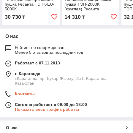
пушка Ресанта ТЭПК-EU-
пушка ТЭП-2000К
пушк
5000К
(круглая) Ресанта
ТЭП
30 730
14 310
32 
₸
₸
О нас
Рейтинг не сформирован
Менее 5 отзывов за последний год
Работает с 07.11.2013
г. Караганда
г.Караганда, пр. Бухар Жырау, 81/1, Караганда,
Казахстан
Контакты
Сегодня работает с 09:00 до 18:00
Показать весь график работы
О нас