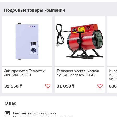
Подобные товары компании
Электрокотел Теплотех
Тепловая электрическая
Инве
ЭВП-3М на 220
пушка Теплотех ТВ-4.5
ALT
MSE
32 550
31 050
636
₸
₸
О нас
Рейтинг не сформирован