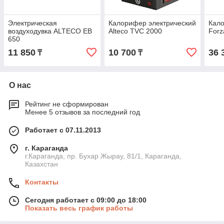
Электрическая
Калорифер электрический
Кало
воздуходувка ALTECO EB
Alteco TVC 2000
Forz
650
11 850
10 700
36 
₸
₸
О нас
Рейтинг не сформирован
Менее 5 отзывов за последний год
Работает с 07.11.2013
г. Караганда
г.Караганда, пр. Бухар Жырау, 81/1, Караганда,
Казахстан
Контакты
Сегодня работает с 09:00 до 18:00
Показать весь график работы