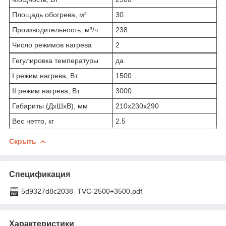
Площадь обогрева, м²
30
Производительность, м³/ч
238
Число режимов нагрева
2
Гегулировка температуры
да
I режим нагрева, Вт
1500
II режим нагрева, Вт
3000
Габариты (ДxШxВ), мм
210x230x290
Вес нетто, кг
2.5
Скрыть
Спецификация
5d9327d8c2038_TVC-2500+3500.pdf
Характеристики