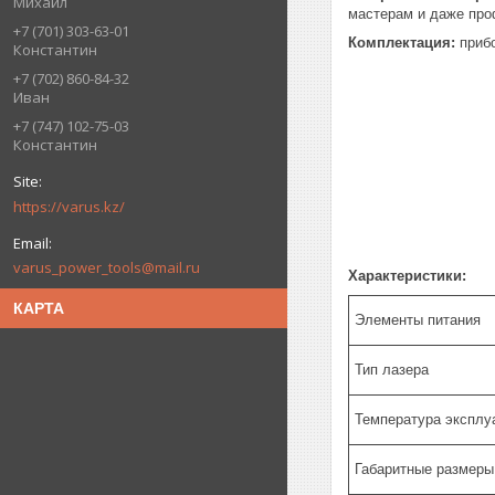
Михаил
мастерам и даже пр
+7 (701) 303-63-01
Комплектация:
прибо
Константин
+7 (702) 860-84-32
Иван
+7 (747) 102-75-03
Константин
https://varus.kz/
varus_power_tools@mail.ru
Характеристики:
КАРТА
Элементы питания
Тип лазера
Температура эксплу
Габаритные размеры