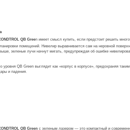
а
CONDTROL QB Gree
n имеет смысл купить, если предстоит решить много
ланировки помещений. Нивелир выравнивается сам на неровной поверхно
 выше, зеленые лучи начнут мигать, предупреждая об ошибке нивелирова
о уровня QB Green выглядит как «корпус в корпусе», предохраняя таки
ары и падения.
CONDTROL QB Green
с зеленым лазером — это компактный и современн