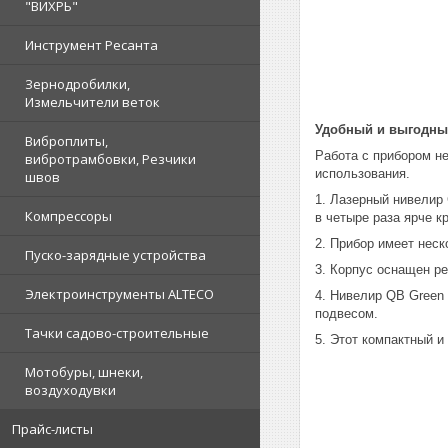
"ВИХРЬ"
Инструмент Ресанта
Зернодробилки,
Измельчители веток
Удобный и выгодны
Виброплиты,
Работа с прибором н
вибротрамбовки, Резчики
использования.
швов
1. Лазерный нивелир
Компрессоры
в четыре раза ярче к
2. Прибор имеет нес
Пуско-зарядные устройства
3. Корпус оснащен ре
Электроинструменты ALTECO
4. Нивелир QB Green
подвесом.
Тачки садово-строительные
5. Этот компактный и
Мотобуры, шнеки,
воздуходувки
Прайс-листы