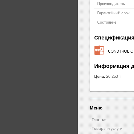
Производитель
Гарантийный срок
Состояние
Спецификаци
CONDTROL QB
Информация д
Цена:
26 250 ₸
Меню
Главная
Товары и услуги