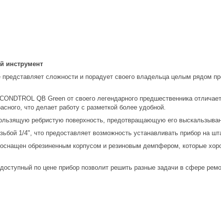
й инструмент
е представляет сложности и порадует своего владельца целым рядом пр
 CONDTROL QB Green от своего легендарного предшественника отличаетс
расного, что делает работу с разметкой более удобной.
кользящую ребристую поверхность, предотвращающую его выскальзывани
зьбой 1/4", что предоставляет возможность устанавливать прибор на шт
 оснащен обрезиненным корпусом и резиновым демпфером, которые хо
 доступный по цене прибор позволит решить разные задачи в сфере ремо