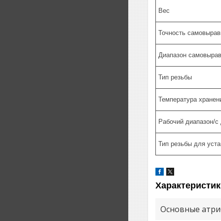
Вес
Точность самовырав
Диапазон самовыра
Тип резьбы
Температура хранен
Рабочий диапазон/с
Тип резьбы для уста
Характеристик
Основные атри