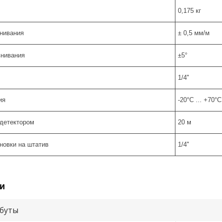
0,175 кг
нивания
± 0,5 мм/м
внивания
±5°
1/4''
ия
-20°C ... +70°C
 детектором
20 м
новки на штатив
1/4''
и
буты