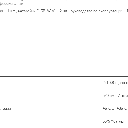
офессионалам.
р – 1 шт., батарейки (1.5В ААА) – 2 шт., руководство по эксплуатации – 1
2x1,5B щелоч
520 нм, <1 мвт
атации
+5°C ... +35°C
65*57*67 мм