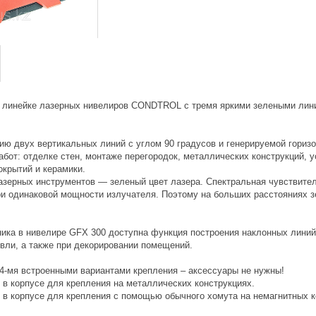
 линейке лазерных нивелиров CONDTROL с тремя яркими зелеными лини
ию двух вертикальных линий с углом 90 градусов и генерируемой гори
бот: отделке стен, монтаже перегородок, металлических конструкций, 
окрытий и керамики.
азерных инструментов — зеленый цвет лазера. Спектральная чувствител
при одинаковой мощности излучателя. Поэтому на больших расстояниях з
ника в нивелире GFX 300 доступна функция построения наклонных линий
овли, а также при декорировании помещений.
 4-мя встроенными вариантами крепления – аксессуары не нужны!
 корпусе для крепления на металлических конструкциях.
в корпусе для крепления с помощью обычного хомута на немагнитных кон