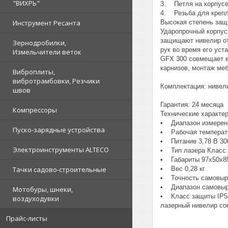
"ВИХРЬ"
3. Петля на корпусе
4. Резьба для крепле
Высокая степень защ
Инструмент Ресанта
Ударопрочный корпус
защищают нивелир от
Зернодробилки,
рук во время его уст
Измельчители веток
GFX 300 совмещает в
карнизов, монтаж меб
Виброплиты,
вибротрамбовки, Резчики
Комплектация: нивели
швов
Гарантия: 24 месяца
Компрессоры
Технические характе
• Диапазон измерени
Пуско-зарядные устройства
• Рабочая температу
• Питание 3,78 В 300
Электроинструменты ALTECO
• Тип лазера Класс I
• Габариты 97х50х8
• Вес 0,28 кг
Тачки садово-строительные
• Точность самовыр
• Диапазон самовыр
Мотобуры, шнеки,
• Класс защиты IP5
воздуходувки
лазерный нивелир con
Прайс-листы