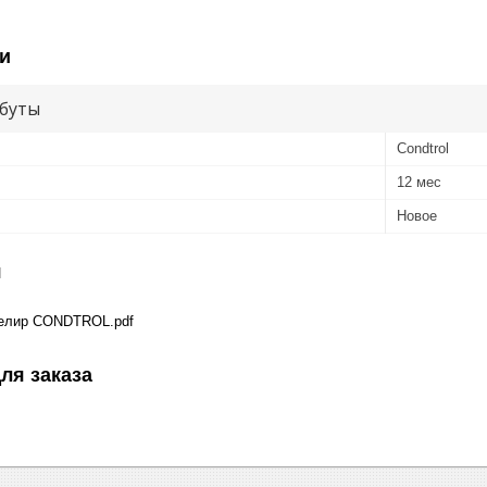
и
буты
Condtrol
12 мес
Новое
я
елир CONDTROL.pdf
ля заказа