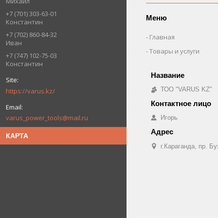
Михаил
+7 (701) 303-63-01
Меню
Константин
+7 (702) 860-84-32
Главная
Иван
Товары и услуги
+7 (747) 102-75-03
Константин
ТОО "VARUS KZ"
https://varus.kz/
varus_power_tools@mail.ru
Игорь
КАРТА
г.Караганда, пр. Б