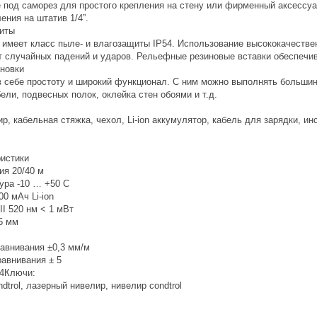
 под саморез для простого крепления на стену или фирменный аксесс
ния на штатив 1/4”.
иты
 имеет класс пыле- и влагозащиты IP54. Использование высококачестве
 случайных падений и ударов. Рельефные резиновые вставки обеспечив
ановки
 себе простоту и широкий функционал. С ним можно выполнять большин
ели, подвесных полок, оклейка стен обоями и т.д.
р, кабельная стяжка, чехол, Li-ion аккумулятор, кабель для зарядки, ин
ристики
я 20/40 м
ра -10 … +50 C
0 мАч Li-ion
I 520 нм < 1 мВт
5 мм
авнивания ±0,3 мм/м
авнивания ± 5
4Ключи:
dtrol, лазерный нивелир, нивелир condtrol