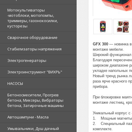
Мотокультиваторы
-мотоблоки, мотопомпы,
триммеры, газонокосилки,
кусторезы
Сварочное оборудование
GFX 300
— новинка в
Стабилизаторы напряжения
монтаже мебели.
Широкий функционал
Благодаря пересечен
Электрогенераторы
широком диапазоне ра
укладке напольных п
Электроинструмент "ВИХРЬ"
Новый тренд рынка л
раза ярче красного 
НАСОСЫ
прибора.
Бетоносмесители, Прогрев
При блокировке маят
бетона, Миксеры, Вибраторы
монтаже лестниц, кр
бетона, Затирочные машины
Уникальный корпус с
Автошампуни - Масла
1. Мощные магниты в
2. Специальный паз 
Умывальники, Душ дачный
комплекте.