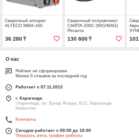
Сварочный аппарат
Сварочный полуавтомат
Сва
ALTECO MMA-160
САИПА-200C (MIG/MAG)
Авр
Ресанта
SYN
36 280
130 600
101
₸
₸
О нас
Рейтинг не сформирован
Менее 5 отзывов за последний год
Работает с 07.11.2013
г. Караганда
г.Караганда, пр. Бухар Жырау, 81/1, Караганда,
Казахстан
Контакты
Сегодня работает с 09:00 до 18:00
Показать весь график работы