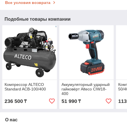
Все условия возврата
Подобные товары компании
Компрессор ALTECO
Аккумуляторный ударный
Комп
Standard ACB-100/400
гайковёрт Alteco СIW18-
50/4
400
236 500
51 990
113
₸
₸
О нас