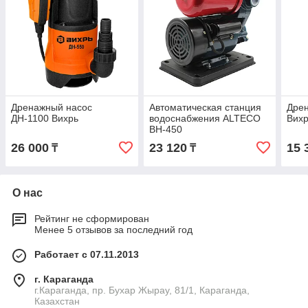
Дренажный насос
Автоматическая станция
Дре
ДН-1100 Вихрь
водоснабжения ALTECO
Вих
ВН-450
26 000
23 120
15 
₸
₸
О нас
Рейтинг не сформирован
Менее 5 отзывов за последний год
Работает с 07.11.2013
г. Караганда
г.Караганда, пр. Бухар Жырау, 81/1, Караганда,
Казахстан