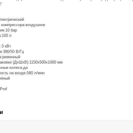
4"
электрический
 компрессора:воздушное
ие:10 бар
:100 л
г
:3 кВт
и:380/50 В/Гц
а:ременный
паковки (ДxШxВ):1150х500х1000 мм
чные колеса:да
ость на входе:580 л/мин
ляный
Prof
и