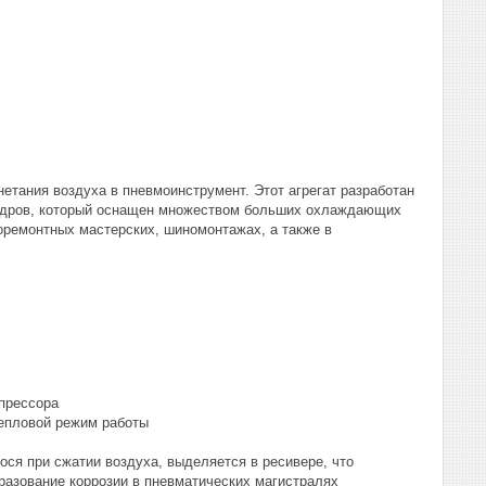
нетания воздуха в пневмоинструмент. Этот агрегат разработан
линдров, который оснащен множеством больших охлаждающих
оремонтных мастерских, шиномонтажах, а также в
мпрессора
тепловой режим работы
ося при сжатии воздуха, выделяется в ресивере, что
разование коррозии в пневматических магистралях