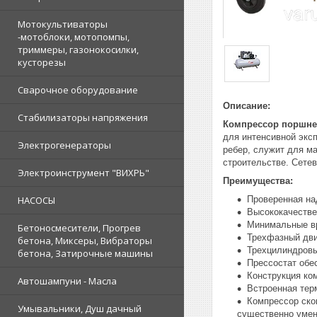
Мотокультиваторы
-мотоблоки, мотопомпы,
триммеры, газонокосилки,
кусторезы
Сварочное оборудование
Описание:
Стабилизаторы напряжения
Компрессор поршнев
для интенсивной экс
Электрогенераторы
ребер, служит для м
строительстве. Сетев
Электроинструмент "ВИХРЬ"
Преимущества:
Проверенная на
НАСОСЫ
Высококачестве
Минимальные вр
Бетоносмесители, Прогрев
Трехфазный дви
бетона, Миксеры, Вибраторы
Трехцилиндровы
бетона, Затирочные машины
Прессостат обе
Конструкция ко
Автошампуни - Масла
Встроенная тер
Компрессор ско
Умывальники, Душ дачный
существенно умен