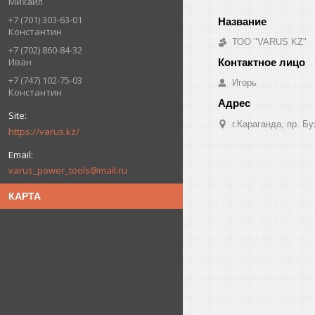
Михаил
+7 (701) 303-63-01
Константин
ТОО "VARUS KZ"
+7 (702) 860-84-32
Иван
+7 (747) 102-75-03
Игорь
Константин
г.Караганда, пр. Б
https://varus.kz/
varus_power_tools@mail.ru
КАРТА