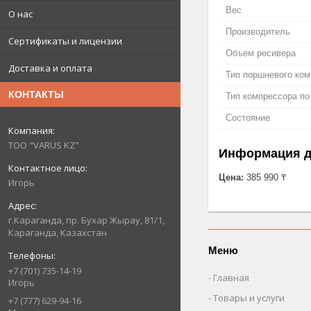
Вес
О нас
Производитель
Сертификаты и лицензии
Объем ресивера
Доставка и оплата
Тип поршневого ком
КОНТАКТЫ
Тип компрессора по
Состояние
ТОО "VARUS KZ"
Информация д
Цена:
385 990 ₸
Игорь
г.Караганда, пр. Бухар Жырау, 81/1,
Караганда, Казахстан
Меню
+7 (701) 735-14-19
Главная
Игорь
Товары и услуги
+7 (777) 629-94-16