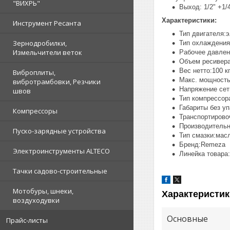
"ВИХРЬ"
Выход: 1/2" +1/
Характеристики:
Инструмент Ресанта
Тип двигателя:
Зернодробилки,
Тип охлаждения
Измельчители веток
Рабочее давлен
Объем ресивера
Вес нетто:100 к
Виброплиты,
Макс. мощность
вибротрамбовки, Резчики
Напряжение сет
швов
Тип компрессор
Габариты без у
Компрессоры
Транспортирово
Производительн
Пуско-зарядные устройства
Тип смазки:мас
Бренд:Remeza
Электроинструменты ALTECO
Линейка товара:
Тачки садово-строительные
Мотобуры, шнеки,
Характеристик
воздуходувки
Основные
Прайс-листы