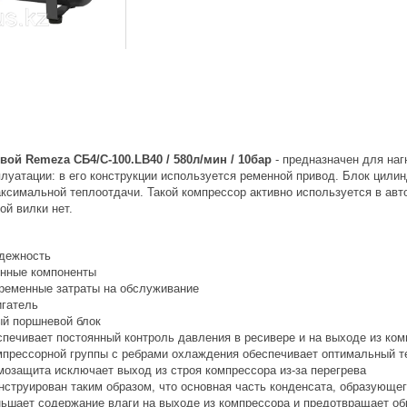
ой Remeza СБ4/С-100.LB40 / 580л/мин / 10бар
- предназначен для наг
плуатации: в его конструкции используется ременной привод. Блок ци
аксимальной теплоотдачи. Такой компрессор активно используется в авт
ой вилки нет.
дежность
нные компоненты
еменные затраты на обслуживание
гатель
й поршневой блок
спечивает постоянный контроль давления в ресивере и на выходе из ко
мпрессорной группы с ребрами охлаждения обеспечивает оптимальный 
мозащита исключает выход из строя компрессора из-за перегрева
нструирован таким образом, что основная часть конденсата, образующег
ьшает содержание влаги на выходе из компрессора и предотвращает об