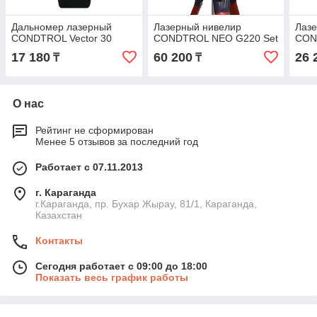
Дальномер лазерный
Лазерный нивелир
Лаз
CONDTROL Vector 30
CONDTROL NEO G220 Set
CON
17 180
60 200
26 
₸
₸
О нас
Рейтинг не сформирован
Менее 5 отзывов за последний год
Работает с 07.11.2013
г. Караганда
г.Караганда, пр. Бухар Жырау, 81/1, Караганда,
Казахстан
Контакты
Сегодня работает с 09:00 до 18:00
Показать весь график работы