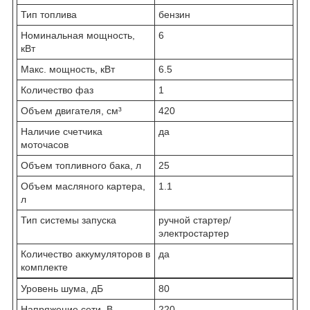
Тип топлива
бензин
Номинальная мощность,
6
кВт
Макс. мощность, кВт
6.5
Количество фаз
1
Объем двигателя, см³
420
Наличие счетчика
да
моточасов
Объем топливного бака, л
25
Объем масляного картера,
1.1
л
Тип системы запуска
ручной стартер/
электростартер
Количество аккумуляторов в
да
комплекте
Уровень шума, дБ
80
Напряжение сети, В
220