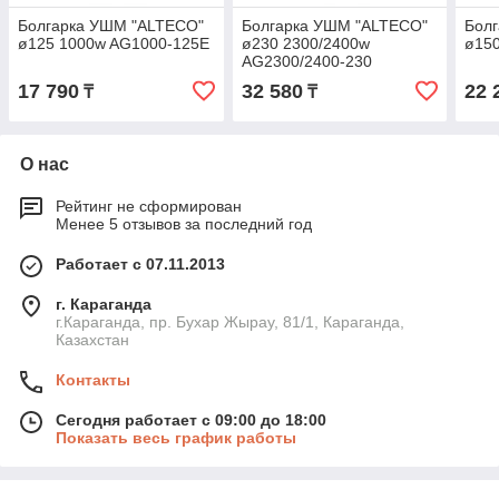
Болгарка УШМ "ALTECO"
Болгарка УШМ "ALTECO"
Бол
ø125 1000w AG1000-125E
ø230 2300/2400w
ø15
AG2300/2400-230
17 790
32 580
22 
₸
₸
О нас
Рейтинг не сформирован
Менее 5 отзывов за последний год
Работает с 07.11.2013
г. Караганда
г.Караганда, пр. Бухар Жырау, 81/1, Караганда,
Казахстан
Контакты
Сегодня работает с 09:00 до 18:00
Показать весь график работы