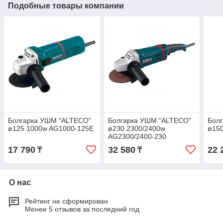
Подобные товары компании
Болгарка УШМ "ALTECO"
Болгарка УШМ "ALTECO"
Бол
ø125 1000w AG1000-125E
ø230 2300/2400w
ø15
AG2300/2400-230
17 790
32 580
22 
₸
₸
О нас
Рейтинг не сформирован
Менее 5 отзывов за последний год