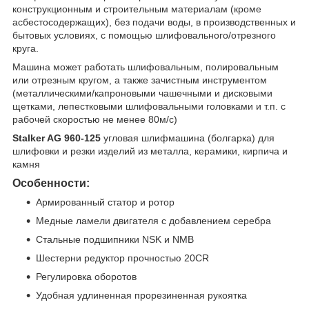
конструкционным и строительным материалам (кроме
асбестосодержащих), без подачи воды, в производственных и
бытовых условиях, с помощью шлифовального/отрезного
круга.
Машина может работать шлифовальным, полировальным
или отрезным кругом, а также зачистным инструментом
(металлическими/капроновыми чашечными и дисковыми
щетками, лепестковыми шлифовальными головками и т.п. с
рабочей скоростью не менее 80м/с)
Stalker AG 960-125
угловая шлифмашина (болгарка) для
шлифовки и резки изделий из металла, керамики, кирпича и
камня
Особенности:
Армированный статор и ротор
Медные ламели двигателя с добавлением серебра
Стальные подшипники NSK и NMB
Шестерни редуктор прочностью 20CR
Регулировка оборотов
Удобная удлиненная прорезиненная рукоятка