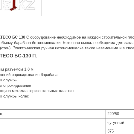
LTECO БС 130 С
оборудование необходимое на каждой строительной пло
объему барабана бетономешалки. Бетонная смесь необходима для закла
 (стен). Электрическая ручная бетономешалка также незаменима и в сво
TECO БС-130 П:
м разъемом 1.8 м
жений опрокидывания барабана
ок службы
ы опрокидывания
лщина металла горизонтальных пластин
к службы колес
:
Гц
220/50
чугунный
375