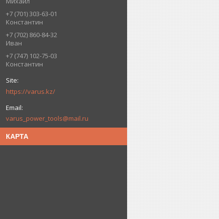
Михаил
+7 (701) 303-63-01
Константин
+7 (702) 860-84-32
Иван
+7 (747) 102-75-03
Константин
https://varus.kz/
varus_power_tools@mail.ru
КАРТА