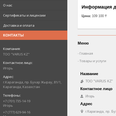
О нас
Информация д
Сертификаты и лицензии
Цена:
109 100 ₸
Доставка и оплата
КОНТАКТЫ
Меню
Главная
ТОО "VARUS KZ"
Товары и услуги
Игорь
ТОО "VARUS KZ"
г.Караганда, пр. Бухар Жырау, 81/1,
Караганда, Казахстан
Игорь
+7 (701) 735-14-19
Игорь
г.Караганда, пр. Б
+7 (777) 629-94-16