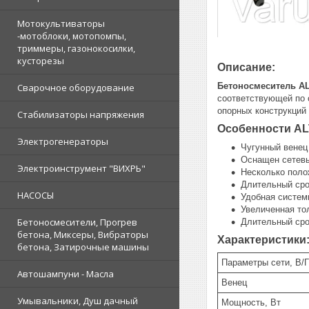
Мотокультиваторы
-мотоблоки, мотопомпы,
триммеры, газонокосилки,
кусторезы
Описание:
Бетоносмеситель A
Сварочное оборудование
соответствующей по 
опорных конструкций
Стабилизаторы напряжения
Особенности AL
Электрогенераторы
Чугунный венец
Оснащен сетевы
Электроинструмент "ВИХРЬ"
Несколько поло
Длительный ср
НАСОСЫ
Удобная систем
Увеличенная то
Бетоносмесители, Прогрев
Длительный сро
бетона, Миксеры, Вибраторы
Характеристики
бетона, Затирочные машины
Параметры сети, В/
Автошампуни - Масла
Венец
Умывальники, Душ дачный
Мощность, Вт