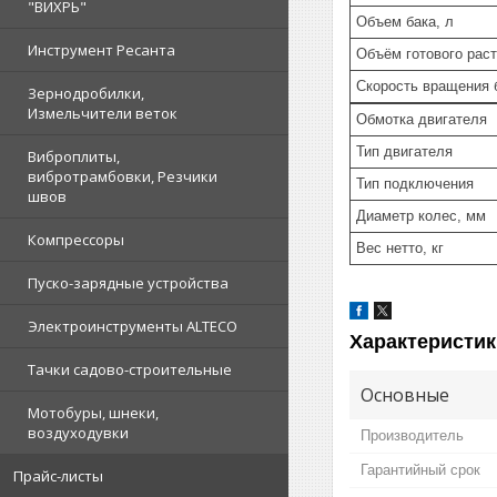
"ВИХРЬ"
Объем бака, л
Инструмент Ресанта
Объём готового раст
Скорость вращения 
Зернодробилки,
Измельчители веток
Обмотка двигателя
Тип двигателя
Виброплиты,
вибротрамбовки, Резчики
Тип подключения
швов
Диаметр колес, мм
Компрессоры
Вес нетто, кг
Пуско-зарядные устройства
Электроинструменты ALTECO
Характеристик
Тачки садово-строительные
Основные
Мотобуры, шнеки,
воздуходувки
Производитель
Гарантийный срок
Прайс-листы