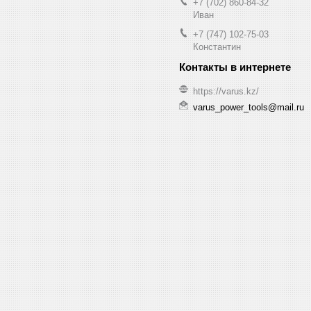
+7 (702) 860-84-32
Иван
+7 (747) 102-75-03
Константин
https://varus.kz/
varus_power_tools@mail.ru