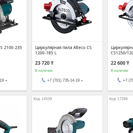
S 2100-235
Циркулярная пила Alteco CS
Циркулярна
1200-185 L
CS1250/12
23 720 ₸
22 600 ₸
В наличии
В наличии
-19
+7 (701) 735-14-19
+7 (7
14539
17289