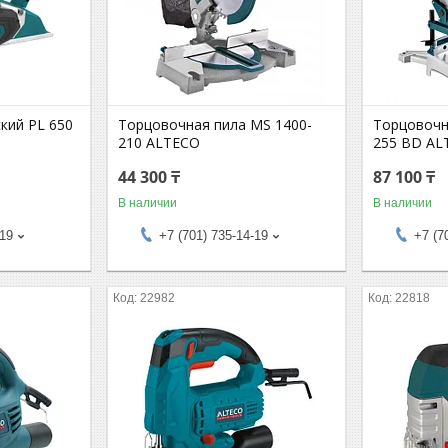
кий PL 650
Торцовочная пила MS 1400-
Торцовочн
210 ALTECO
255 BD AL
44 300 ₸
87 100 ₸
В наличии
В наличии
-19
+7 (701) 735-14-19
+7 (7
22982
22818