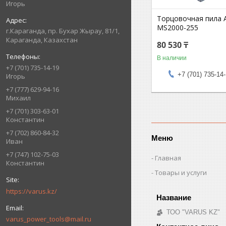
Игорь
Торцовочная пила A
MS2000-255
г.Караганда, пр. Бухар Жырау, 81/1,
Караганда, Казахстан
80 530 ₸
В наличии
+7 (701) 735-14-19
+7 (701) 735-14
Игорь
+7 (777) 629-94-16
Михаил
+7 (701) 303-63-01
Константин
+7 (702) 860-84-32
Меню
Иван
+7 (747) 102-75-03
Главная
Константин
Товары и услуги
https://varus.kz/
ТОО "VARUS KZ"
varus_power_tools@mail.ru