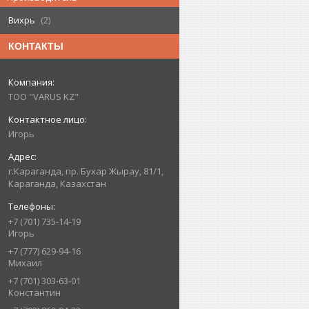
Вихрь
2
КОНТАКТЫ
ТОО "VARUS KZ"
Игорь
г.Караганда, пр. Бухар Жырау, 81/1,
Караганда, Казахстан
+7 (701) 735-14-19
Игорь
+7 (777) 629-94-16
Михаил
+7 (701) 303-63-01
Константин