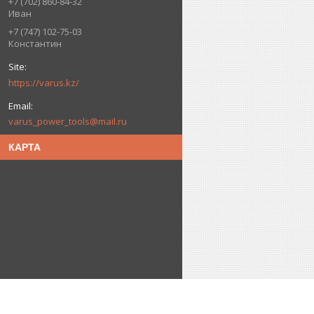
+7 (702) 860-84-32
Иван
+7 (747) 102-75-03
Константин
https://varus.kz/
varus_power_tools@mail.ru
КАРТА