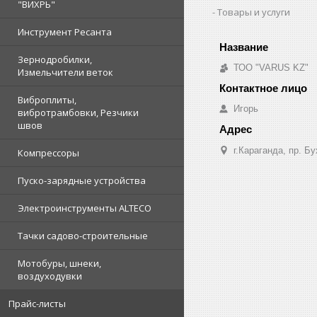
"ВИХРЬ"
Товары и услуги
Инструмент Ресанта
Зернодробилки,
ТОО "VARUS KZ"
Измельчители веток
Виброплиты,
Игорь
вибротрамбовки, Резчики
швов
г.Караганда, пр. Б
Компрессоры
Пуско-зарядные устройства
Электроинструменты ALTECO
Тачки садово-строительные
Мотобуры, шнеки,
воздуходувки
Прайс-листы