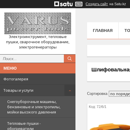
Создать сайт
на Satu.kz
ГЛАВНАЯ
ТО
Электроинструмент, тепловые
пушки, сварочное оборудование,
электрогенераторы
Шлифовальна
Фотогалерея
Товары и услуги
Снегоуборочные машины,
бензиновые и электропилы,
72/6/1
мойки высокого давления
Тепловые пушки -
обогреватели