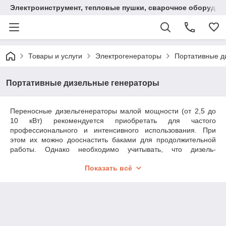
Электроинструмент, тепловые пушки, сварочное оборудов
Товары и услуги
Электрогенераторы
Портативные д
Портативные дизельные генераторы
Переносные дизельгенераторы малой мощности (от 2,5 до
10 кВт) рекомендуется приобретать для частого
профессионального и интенсивного использования. При
этом их можно дооснастить баками для продолжительной
работы. Однако необходимо учитывать, что дизель-
генераторы малой мощности обычно требуют более частого
Показать всё
и квалифицированного обслуживания по сравнению с
бензиновыми агрегатами.
Дизельные генераторы с воздушным охлаждением,
занимают промежуточное положение между бензиновыми
электростанциями и "серьезными" дизель-генераторными
установками с жидкостным охлаждением. Маломощные