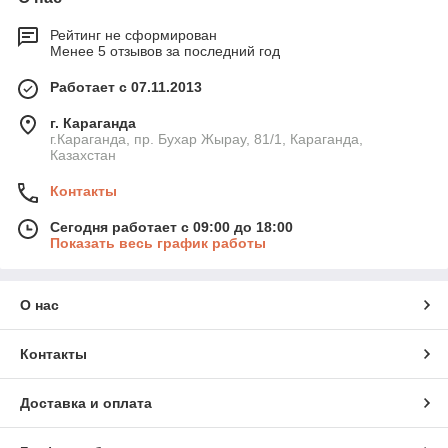
тарифов на электроэнергию и тепло.
Рейтинг не сформирован
Менее 5 отзывов за последний год
Электрогенератор работает в двух основных режимах:
Работает с 07.11.2013
Система автоматики. В этом случае при перебоях в
электросети или полном отключении основного
г. Караганда
источника питания происходит автоматическое
г.Караганда, пр. Бухар Жырау, 81/1, Караганда,
включение электрогенератора. Такой режим работы
Казахстан
требует сложной схемы управления.
Контакты
Ручное управление. Этот способ управления
наиболее подходит для длительного режима
Сегодня работает с 09:00 до 18:00
эксплуатации дизель генератора.
Показать весь график работы
О нас
Контакты
Доставка и оплата